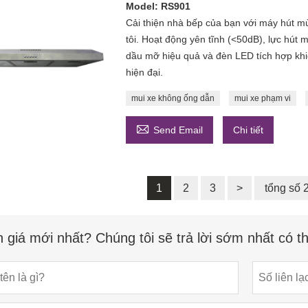
Model: RS901
Cải thiện nhà bếp của bạn với máy hút m
tôi. Hoạt động yên tĩnh (<50dB), lực hút
dầu mỡ hiệu quả và đèn LED tích hợp kh
hiện đại.
mui xe không ống dẫn
mui xe phạm vi

Send Email
Chi tiết
1
2
3
>
tổng số 
 giá mới nhất? Chúng tôi sẽ trả lời sớm nhất có t