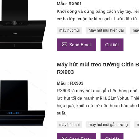
Mẫu: RX901
Khởi động và dừng bằng cách vẫy tay, liê
cơ ba lớp, cuộn tự làm sạch. Lưới dầu từ 
máy hút mùi
Máy hút mùi hiện đại
máy

Send Email
Chi tiết
Máy hút mùi treo tường Citin 
RX903
Mẫu：RX903
RX903 là máy hút mùi gắn bên hông nhỏ 
lực hút tối đa mạnh mẽ là 21m³/phút. Thiết
hiệu quả, khiến nó trở nên hoàn hảo cho
suất.
máy hút mùi
máy hút mùi gắn tường
m
