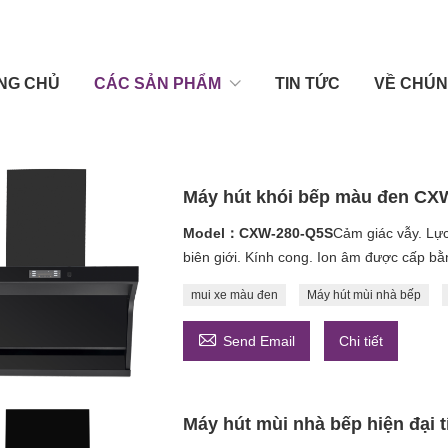
NG CHỦ
CÁC SẢN PHẨM
TIN TỨC
VỀ CHÚN
Máy hút khói bếp màu đen CX
Model：CXW-280-Q5S
Cảm giác vẫy. Lực
biên giới. Kính cong. Ion âm được cấp b
mui xe màu đen
Máy hút mùi nhà bếp

Send Email
Chi tiết
Máy hút mùi nhà bếp hiện đại 