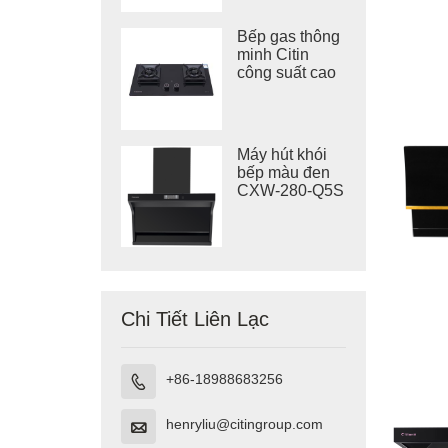
gas 4,5kW
Bếp gas thông
minh Citin
công suất cao
5,2kW
GB802B -X6
Máy hút khói
bếp màu đen
CXW-280-Q5S
Chi Tiết Liên Lạc
+86-18988683256

henryliu@citingroup.com
