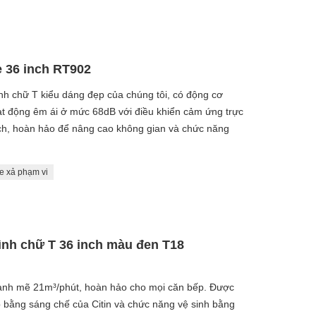
e 36 inch RT902
h chữ T kiểu dáng đẹp của chúng tôi, có động cơ
t động êm ái ở mức 68dB với điều khiển cảm ứng trực
h, hoàn hảo để nâng cao không gian và chức năng
e xả phạm vi
ình chữ T 36 inch màu đen T18
mạnh mẽ 21m³/phút, hoàn hảo cho mọi căn bếp. Được
ằng sáng chế của Citin và chức năng vệ sinh bằng