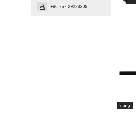
+86-757-29228209

nóng