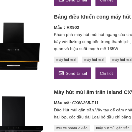
Send Email
Chi tiết
Bảng điều khiển cong máy hút 
Mẫu：RX902
Khám phá máy hút mùi hút ngang của ch
bẩy với đường cong bên trong thanh lịch,
quan và hiệu suất mạnh mẽ 165W.
máy hút mùi
máy hút mùi
máy hút mù

Send Email
Chi tiết
Máy hút mùi âm trần Island C
Mẫu mã: CXW-265-T11
Đảo Hút mùi gắn trần.Vẫy tay để cảm nhậ
hai lớp, cốc dầu dài.Loại bỏ dầu chỉ bằng
mui xe phạm vi đảo
máy hút mùi gắn trần