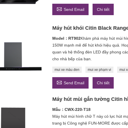

Send Email
Chi tiết
Máy hút khói Citin Black Rang
Model：RT902
Khám phá máy hút mùi hìn
150W mạnh mẽ để hút khói hiệu quả. Hoạ
quan và hệ thống đèn LED đầy phong các
cho nhà bếp của bạn.
mui xe màu đen
mui xe phạm vi
mui x

Send Email
Chi tiết
Máy hút mùi gắn tường Citin h
Mẫu：CWX-220-T18
Máy hút mùi hình chữ T này có lực hút 
trang bị Công nghệ FUN-MORE được cấp b