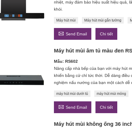
nhiệt, máy đảm bảo hiệu suất hiệu quả, l
khói.
Máy hút mùi
Máy hút mùi gắn tường
M

Send Email
Chi tiết
Máy hút mùi âm tủ màu đen R
Mẫu: RS602
Nâng cấp nhà bếp của bạn với máy hút mù
khiển bằng cử chỉ tức thời. Dễ dàng điều c
nghiệm nấu nướng của bạn một cách dễ 
máy hút mùi dưới tủ
máy hút mùi mỏng

Send Email
Chi tiết
Máy hút mùi không ống 36 inc