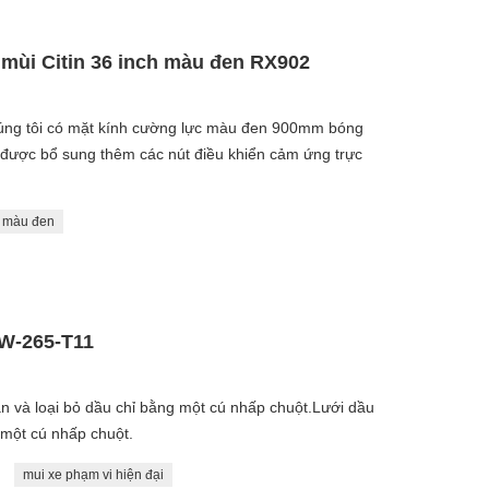
mùi Citin 36 inch màu đen RX902
úng tôi có mặt kính cường lực màu đen 900mm bóng
 được bổ sung thêm các nút điều khiển cảm ứng trực
i màu đen
XW-265-T11
n và loại bỏ dầu chỉ bằng một cú nhấp chuột.Lưới dầu
 một cú nhấp chuột.
mui xe phạm vi hiện đại