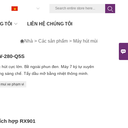
tiếng việt
G TÔI
LIÊN HỆ CHÚNG TÔI

Nhà
>
Các sản phẩm
>
Máy hút mùi

W-280-Q5S
 hút cực lớn. Bề ngoài phun đen. Máy 7 ký tự xuyên
ằng sáng chế. Tẩy dầu mỡ bằng nhiệt thông minh.
mui xe phạm vi
tích hợp RX901