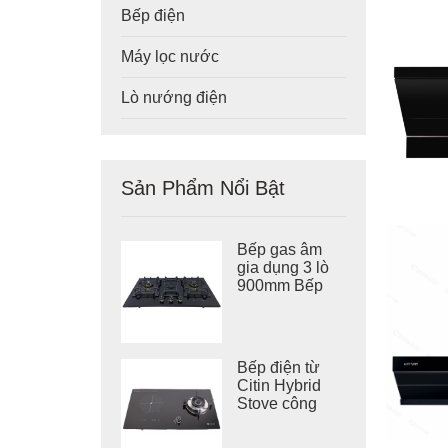
Bếp điện
Máy lọc nước
Lò nướng điện
Sản Phẩm Nổi Bật
Bếp gas âm
gia dụng 3 lò
900mm Bếp
gas kính
cường lực
GB903A
Bếp điện từ
Citin Hybrid
Stove công
suất cao
2000W và bếp