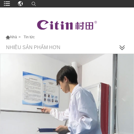

Nhà
>
Tin tức
NHIỀU SẢN PHẨM HƠN