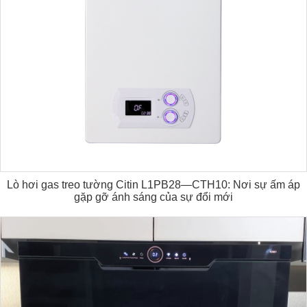
Lò hơi gas treo tường Citin L1PB28—CTH10: Nơi sự ấm áp
gặp gỡ ánh sáng của sự đổi mới