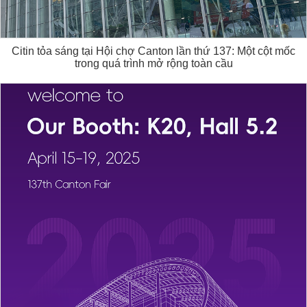
Citin tỏa sáng tại Hội chợ Canton lần thứ 137: Một cột mốc
trong quá trình mở rộng toàn cầu