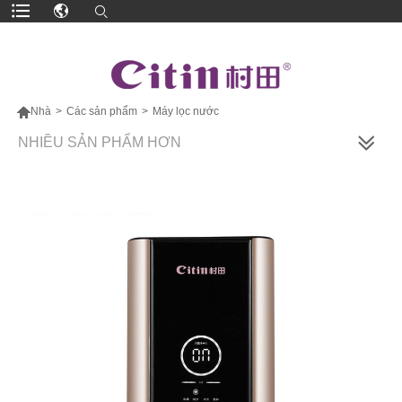

Nhà
>
Các sản phẩm
>
Máy lọc nước
NHIỀU SẢN PHẨM HƠN