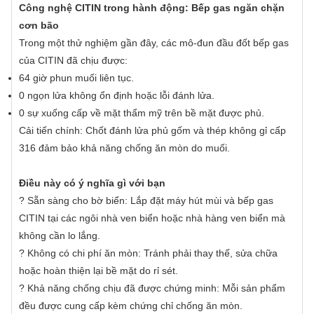
Công nghệ CITIN trong hành động: Bếp gas ngăn chặn
cơn bão
Trong một thử nghiệm gần đây, các mô-đun đầu đốt bếp gas
của CITIN đã chịu được:
64 giờ phun muối liên tục.
0 ngọn lửa không ổn định hoặc lỗi đánh lửa.
0 sự xuống cấp về mặt thẩm mỹ trên bề mặt được phủ.
Cải tiến chính: Chốt đánh lửa phủ gốm và thép không gỉ cấp
316 đảm bảo khả năng chống ăn mòn do muối.
Điều này có ý nghĩa gì với bạn
?️ Sẵn sàng cho bờ biển: Lắp đặt máy hút mùi và bếp gas
CITIN tại các ngôi nhà ven biển hoặc nhà hàng ven biển mà
không cần lo lắng.
? Không có chi phí ăn mòn: Tránh phải thay thế, sửa chữa
hoặc hoàn thiện lại bề mặt do rỉ sét.
? Khả năng chống chịu đã được chứng minh: Mỗi sản phẩm
đều được cung cấp kèm chứng chỉ chống ăn mòn.