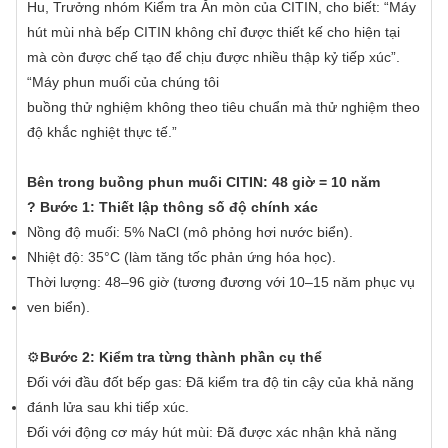
Hu, Trưởng nhóm Kiểm tra Ăn mòn của CITIN, cho biết: “Máy
hút mùi nhà bếp CITIN không chỉ được thiết kế cho hiện tại
mà còn được chế tạo để chịu được nhiều thập kỷ tiếp xúc”.
“Máy phun muối của chúng tôi
buồng thử nghiệm không theo tiêu chuẩn mà thử nghiệm theo
độ khắc nghiệt thực tế.”
Bên trong buồng phun muối CITIN: 48 giờ = 10 năm
? Bước 1: Thiết lập thông số độ chính xác
Nồng độ muối: 5% NaCl (mô phỏng hơi nước biển).
Nhiệt độ: 35°C (làm tăng tốc phản ứng hóa học).
Thời lượng: 48–96 giờ (tương đương với 10–15 năm phục vụ
ven biển).
⚙️
Bước 2: Kiểm tra từng thành phần cụ thể
Đối với đầu đốt bếp gas: Đã kiểm tra độ tin cậy của khả năng
đánh lửa sau khi tiếp xúc.
Đối với động cơ máy hút mùi: Đã được xác nhận khả năng