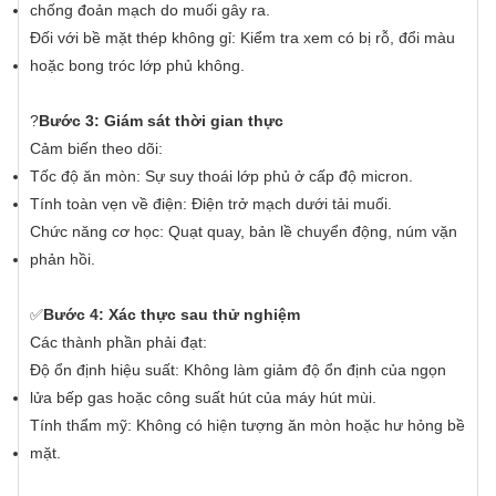
chống đoản mạch do muối gây ra.
Đối với bề mặt thép không gỉ: Kiểm tra xem có bị rỗ, đổi màu
hoặc bong tróc lớp phủ không.
?
Bước 3: Giám sát thời gian thực
Cảm biến theo dõi:
Tốc độ ăn mòn: Sự suy thoái lớp phủ ở cấp độ micron.
Tính toàn vẹn về điện: Điện trở mạch dưới tải muối.
Chức năng cơ học: Quạt quay, bản lề chuyển động, núm vặn
phản hồi.
✅
Bước 4: Xác thực sau thử nghiệm
Các thành phần phải đạt:
Độ ổn định hiệu suất: Không làm giảm độ ổn định của ngọn
lửa bếp gas hoặc công suất hút của máy hút mùi.
Tính thẩm mỹ: Không có hiện tượng ăn mòn hoặc hư hỏng bề
mặt.